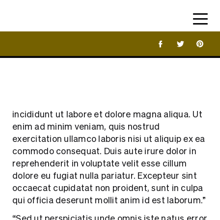
Facebook
Twitter
Share 
February 18, 2022
Industry News
Lorem ipsum dolor sit amet, consectetur
adipiscing elit, sed do eiusmod tempor
incididunt ut labore et dolore magna aliqua. Ut
enim ad minim veniam, quis nostrud
exercitation ullamco laboris nisi ut aliquip ex ea
commodo consequat. Duis aute irure dolor in
reprehenderit in voluptate velit esse cillum
dolore eu fugiat nulla pariatur. Excepteur sint
occaecat cupidatat non proident, sunt in culpa
qui officia deserunt mollit anim id est laborum.”
“Sed ut perspiciatis unde omnis iste natus error