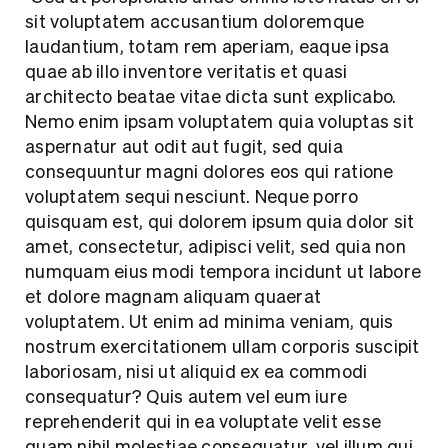
sit voluptatem accusantium doloremque
laudantium, totam rem aperiam, eaque ipsa
quae ab illo inventore veritatis et quasi
architecto beatae vitae dicta sunt explicabo.
Nemo enim ipsam voluptatem quia voluptas sit
aspernatur aut odit aut fugit, sed quia
consequuntur magni dolores eos qui ratione
voluptatem sequi nesciunt. Neque porro
Home
quisquam est, qui dolorem ipsum quia dolor sit
amet, consectetur, adipisci velit, sed quia non
About
numquam eius modi tempora incidunt ut labore
et dolore magnam aliquam quaerat
Search....
voluptatem. Ut enim ad minima veniam, quis
Projects
Search
nostrum exercitationem ullam corporis suscipit
Searc
laboriosam, nisi ut aliquid ex ea commodi
consequatur? Quis autem vel eum iure
Investor
reprehenderit qui in ea voluptate velit esse
quam nihil molestiae consequatur, vel illum qui